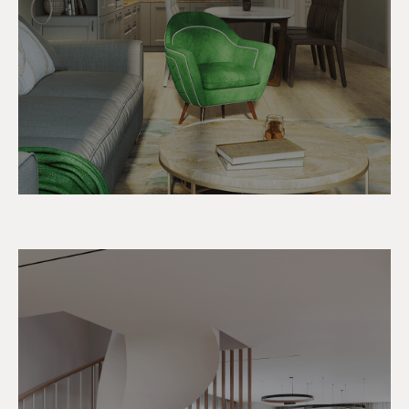
МЕНЮ
Главная страница
Услуги
Этапы работы
О студии
Портфолио
Награды и публикации
Контакты
Обучение для
дизайнеров
© Новабелла 2026, все права защищены
*Instagram и WhatsApp принадлежат компании Meta,
запрещенной в РФ