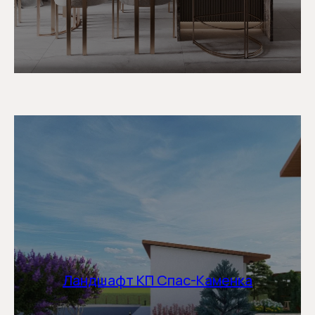
Ландшафт КП Спас-Каменка